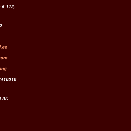
 6-112,
0
.ee
com
ong
7410010
 nr.