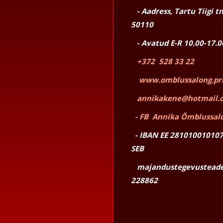
- Aadress, Tartu Tiigi tn
50110
- Avatud E-R 10.00-17.0
+372 528 33 22
www.omblussalong.pri
annikakene@hotmail.
- FB Annika Õmblussal
- IBAN EE 28101001010
SEB
majandustegevusteade
228862